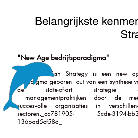
Belangrijkste kenmer
Str
"New Age bedrijfsparadigma"
School of Fish Strategy is een new ag
paradigma geboren out van een synthese v
de state-of-art strategie 
managementpraktijken door de mee
succesvolle organisaties in verschillen
sectoren._cc781905- 5cde-3194-bb3
136bad5cf58d_