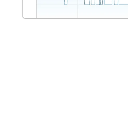
©
2022 |
www.schooloffishstrategy.com
| School of Fish Strategie