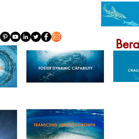
HEIMAT
UM
Bera