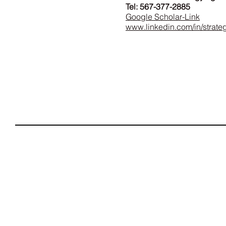
Tel: 567-377-2885
Google Scholar-Link
www.linkedin.com/in/strate
©
2022 |
www.schooloffishstrategy.com
| Fischschwarm-Strategie