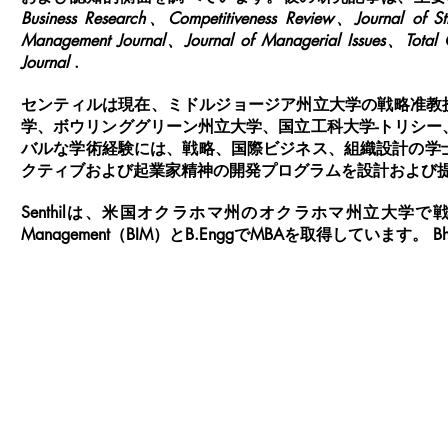
Business Research、Competitiveness Review、Journal of
Management Journal、Journal of Managerial Issues、Tot
Journal
.
センティルは現在、ミドルジョージア州立大学の戦略准教授で
学、ボウリンググリーン州立大学、国立工科大学-トリシ
バルな学術経験には、戦略、国際ビジネス、組織設計の学
クティブおよび起業家精神の開発プログラムを設計および
Senthilは、米国オクラホマ州のオクラホマ州立大学で戦略的管理
Management（BIM）とB.EnggでMBAを取得しています。 
©
2022|
www.schooloffishstrategy.com
|魚の学校戦略| Senthil K