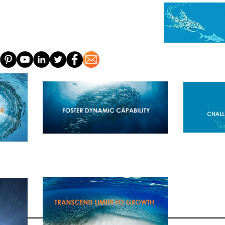
家
約
A