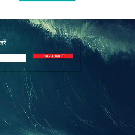
रें
अब सदस्यता लें