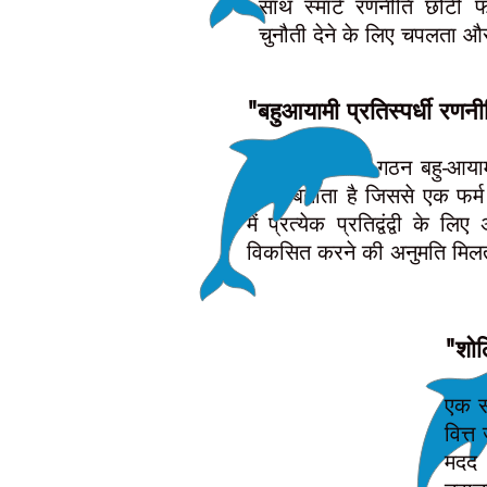
साथ स्मार्ट रणनीति छोटी फर्मो
चुनौती देने के लिए चपलता औ
"बहुआयामी प्रतिस्पर्धी रणनी
स्कूल-ऑफ-फिश गठन बहु-आयामी 
सक्षम बनाता है जिससे एक फर्म 
में प्रत्येक प्रतिद्वंद्वी के ल
विकसित करने की अनुमति मिलत
"शोल
एक सम
वित्त
मदद 