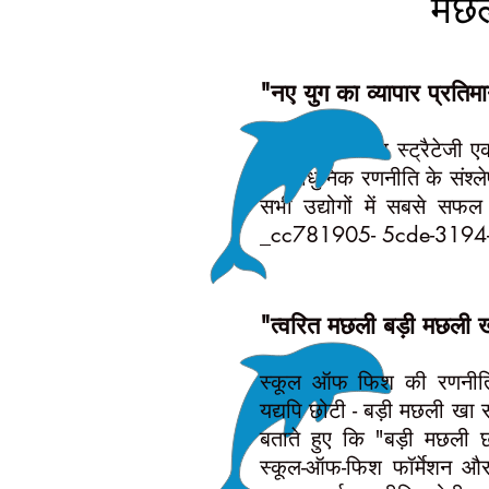
मछल
"नए युग का व्यापार प्रतिम
स्कूल ऑफ फिश स्ट्रैटेजी एक
अत्याधुनिक रणनीति के संश्ल
सभी उद्योगों में सबसे सफल स
_cc781905- 5cde-3194
"त्वरित मछली बड़ी मछली 
स्कूल ऑफ फिश की रणनीति
यद्यपि छोटी - बड़ी मछली खा
बताते हुए कि "बड़ी मछली छो
स्कूल-ऑफ-फिश फॉर्मेशन और