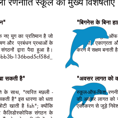
ी रणनीति स्कूल की मुख्य विशेषताएं
ान"
"बिगनेस के बिना हा
 नए युग का प्रतिमान है जो
शोलिंग या स्कूल ऑफ
ेषण और प्रबंधन प्रथाओं के
परिसंपत्ति एकाग्रता 
ंगठनों द्वारा पैदा हुआ है।
करने में सक्षम बनाती 
-bb3b-136bad5cf58d_
खा सकती है"
"अवसर लागत को क
 के साथ, "त्वरित मछली -
स्कूल-ऑफ-फिश रणनीत
 सकती है" इस धारणा को धता
की अवसर लागत को समा
टी खाती है fish"; क्योंकि
एकीकरण से जुड़े नि
 कैलिडोस्कोपिक संगठन के