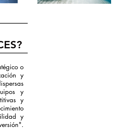
CES?
atégico o
zación y
ispersas
quipos y
itivas y
cimiento
ilidad y
versión".