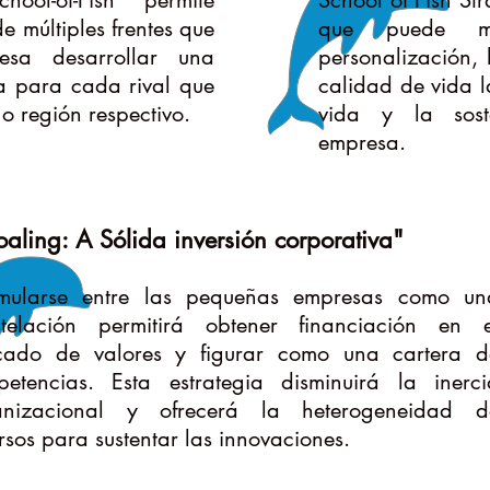
ol-of-Fish permite
School of Fish Str
de múltiples frentes que
que puede me
sa desarrollar una
personalización, 
ma para cada rival que
calidad de vida 
o región respectivo.
vida y la sost
empresa.
aling: A Sólida inversión corporativa"
mularse entre las pequeñas empresas como un
stelación permitirá obtener financiación en e
cado de valores y figurar como una cartera d
etencias. Esta estrategia disminuirá la inerci
anizacional y ofrecerá la heterogeneidad d
rsos para sustentar las innovaciones.