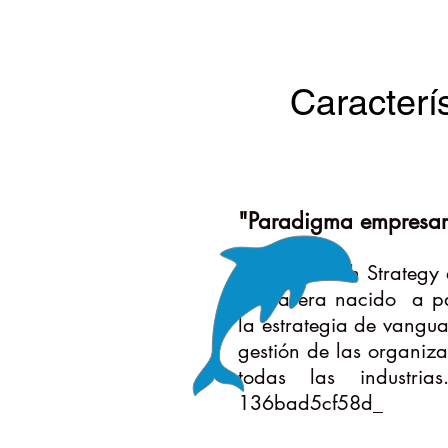
Caracterís
"Paradigma empresari
School of Fish Strateg
nueva era nacido a par
la estrategia de vangua
gestión de las organiz
todas las industri
136bad5cf58d_