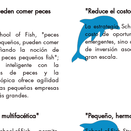
ueden comer peces
"Reduce el cost
La estrategia Sch
costo de oport
hool of Fish, "peces
emergentes, sino 
equeños, pueden comer
de inversión aso
fiando la noción de
gran escala.
peces pequeños fish";
a inteligente con la
cos de peces y la
cópica ofrece agilidad
las pequeñas empresas
más grandes.
 multifacética"
"Pequeño, hermo