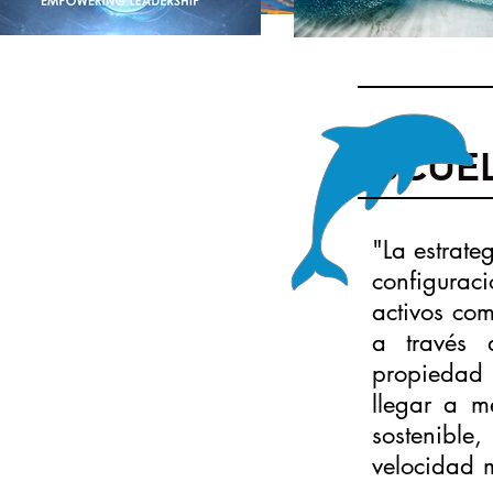
ESCUEL
"La estrate
configura
activos co
a través 
propiedad 
llegar a m
sostenible
velocidad m