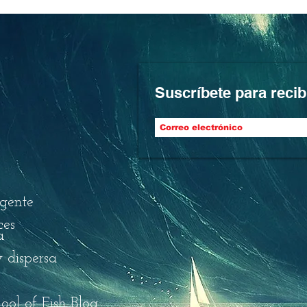
Suscríbete para recib
igente
ces
a
 dispersa
ool of Fish Blog