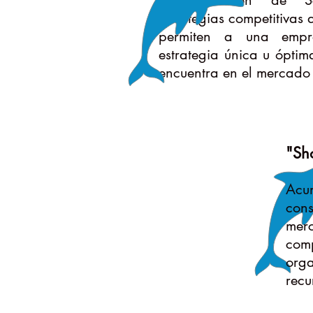
La formación de Scho
estrategias competitivas 
permiten a una empre
estrategia única u ópti
encuentra en el mercado 
"Sho
Acu
con
mer
comp
org
recu