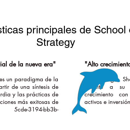
ticas principales de School 
Strategy
al de la nueva era"
"Alto crecimien
y es un paradigma de la
La estrategia Sh
tir de una síntesis de
permite a su 
rdia y las prácticas de
crecimiento co
aciones más exitosas de
activos e inversió
as. 5cde-3194-bb3b-