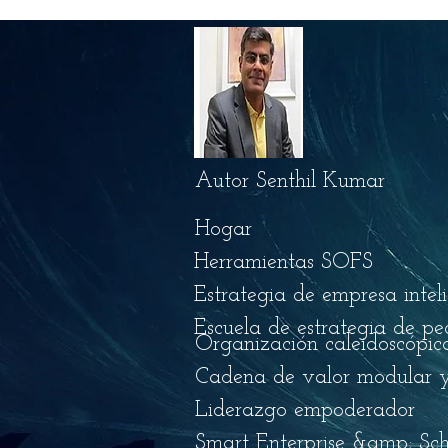
Autor Senthil Kumar
Hogar
Herramientas SOFS
Estrategia de empresa intel
Escuela de estrategia de pe
Organización caleidoscópic
Cadena de valor modular y
Liderazgo empoderador
Smart Enterprise &amp; Sch